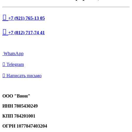

+7 (921) 765-13 05

+7 (812) 717-74 41
WhatsApp

Telegram

Написать письмо
ООО "Вион"
ИНН
7805430249
КПП 784201001
ОГРН
1077847403204